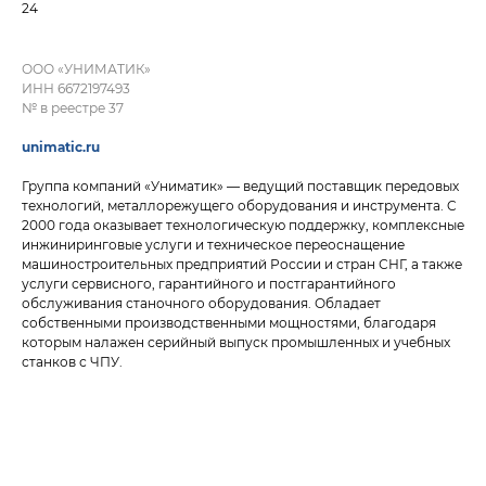
24
Члены НСПОИМ
ООО «УНИМАТИК»
Реестр членов НСПОИМ
ИНН 6672197493
№ в реестре 37
НСПОИМ в лицах
Эксперты НСПОИМ
unimatic.ru
Группа компаний «Униматик» — ведущий поставщик передовых
технологий, металлорежущего оборудования и инструмента. C
2000 года оказывает технологическую поддержку, комплексные
инжиниринговые услуги и техническое переоснащение
машиностроительных предприятий России и стран СНГ, а также
услуги сервисного, гарантийного и постгарантийного
обслуживания станочного оборудования. Обладает
собственными производственными мощностями, благодаря
которым налажен серийный выпуск промышленных и учебных
станков с ЧПУ.