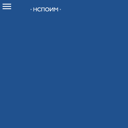
О НСПОИМ
О союзе
Как вступить в Союз
Новости
Контакты
Мероприятия
Календарь мероприятий
Календарь выставок 2026
Конференции