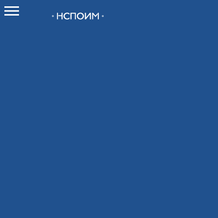
О НСПОИМ
О союзе
Как вступить в Союз
Новости
Контакты
Мероприятия
Календарь мероприятий
Календарь выставок 2026
Конференции