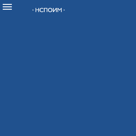
О НСПОИМ
О союзе
Как вступить в Союз
Новости
Контакты
Мероприятия
Календарь мероприятий
Календарь выставок 2026
Конференции