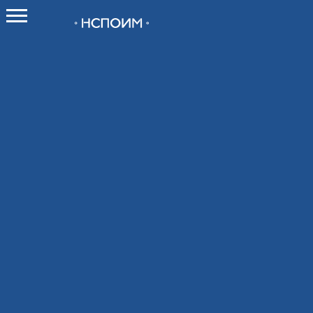
О НСПОИМ
О союзе
Как вступить в Союз
Новости
Контакты
Мероприятия
Календарь мероприятий
Календарь выставок 2026
Конференции