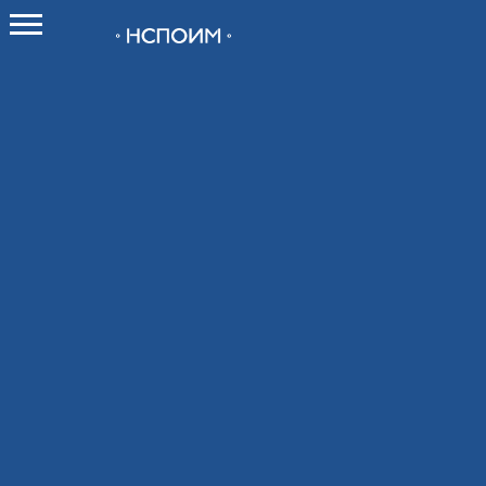
О НСПОИМ
О союзе
Как вступить в Союз
Новости
Контакты
Мероприятия
Календарь мероприятий
Календарь выставок 2026
Конференции