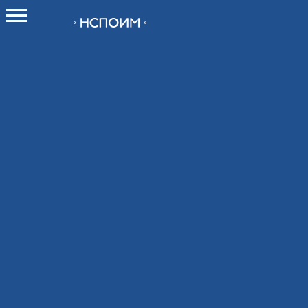
О НСПОИМ
О союзе
Как вступить в Союз
Новости
Контакты
Мероприятия
Календарь мероприятий
Календарь выставок 2026
Конференции