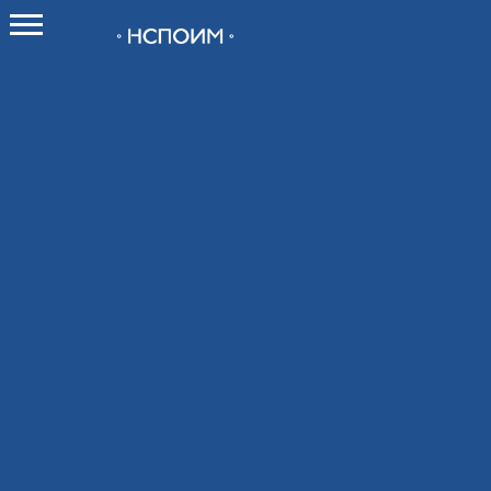
О НСПОИМ
О союзе
Как вступить в Союз
Новости
Контакты
Мероприятия
Календарь мероприятий
Календарь выставок 2026
Конференции