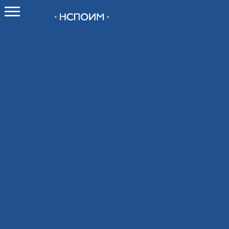
О НСПОИМ
О союзе
Как вступить в Союз
Новости
Контакты
Мероприятия
Календарь мероприятий
Календарь выставок 2026
Конференции